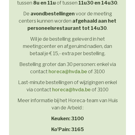
tussen
8u en 11u
of tussen
11u30 en 14u30
.
De
avondbestellingen
voor de meeting
centers kunnen worden
afgehaald aan het
personeelsrestaurant
tot 14u30
.
Wil je de bestelling geleverd in het
meetingcenter en afgeruimd nadien, dan
betaal je € 15,- extra per bestelling.
Bestelling groter dan 30 personen: enkel via
contact
horeca@hvda.be
of 3100
Last-minute bestellingen of wijzigingen enkel
via contact
horeca@hvda.be
of 3100
Meer informatie bij het Horeca-team van Huis
van de Arbeid :
Keuken: 3100
Ko'Pain: 3165