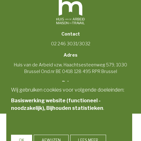
Contact
02 246 3031/3032
Adres
Huis van de Arbeid vzw, Haachtsesteenweg 579, 1030
Brussel Ond.nr BE 0418 128 495 RPR Brussel
Privacy
Wij gebruiken cookies voor volgende doeleinden:
© Copyright 2026 | Huis van de Arbeid
Alle rechten voorbehouden
Basiswerking website (functioneel -
Privacybeleid
noodzakelijk), Bijhouden statistieken
.
Copyright 2026 Huis van de Arbeid · Fotografie: Georges De
Kinder
OK
AFWIJZEN
LEES MEER