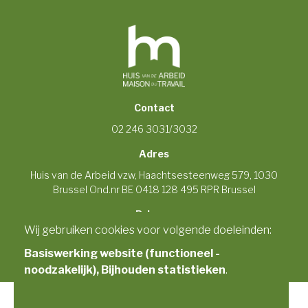
Contact
02 246 3031/3032
Adres
Huis van de Arbeid vzw, Haachtsesteenweg 579, 1030
Brussel Ond.nr BE 0418 128 495 RPR Brussel
Privacy
Wij gebruiken cookies voor volgende doeleinden:
© Copyright 2026 | Huis van de Arbeid
Alle rechten voorbehouden
Basiswerking website (functioneel -
Privacybeleid
noodzakelijk), Bijhouden statistieken
.
Copyright 2026 Huis van de Arbeid · Fotografie: Georges De