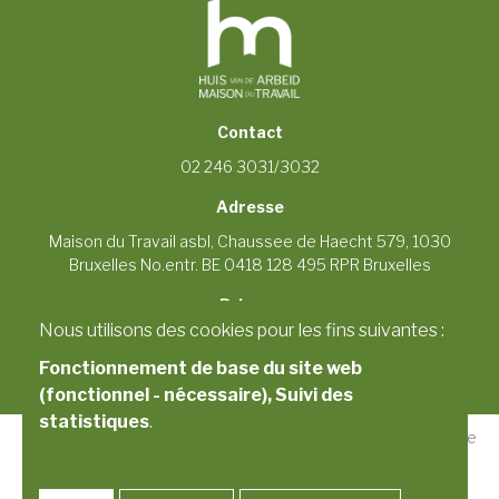
Contact
02 246 3031/3032
Adresse
Maison du Travail asbl, Chaussee de Haecht 579, 1030
Bruxelles No.entr. BE 0418 128 495 RPR Bruxelles
Privacy
Nous utilisons des cookies pour les fins suivantes :
© Copyright 2026 | Huis van de Arbeid
Alle rechten voorbehouden
Fonctionnement de base du site web
Privacybeleid
(fonctionnel - nécessaire), Suivi des
statistiques
.
Copyright 2026 Maison du Travail · Photographie : Georges De
Kinder