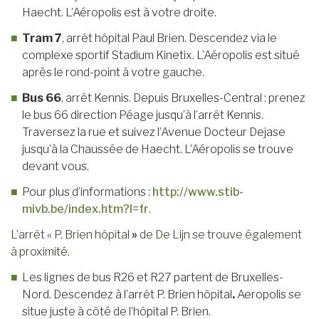
Haecht. L’Aéropolis est à votre droite.
Tram 7
, arrêt hôpital Paul Brien. Descendez via le
complexe sportif Stadium Kinetix. L’Aéropolis est situé
après le rond-point à votre gauche.
Bus 66
, arrêt Kennis. Depuis Bruxelles-Central : prenez
le bus 66 direction Péage jusqu’à l’arrêt Kennis.
Traversez la rue et suivez l’Avenue Docteur Dejase
jusqu’à la Chaussée de Haecht. L’Aéropolis se trouve
devant vous.
Pour plus d’informations :
http://www.stib-
mivb.be/index.htm?l=fr
.
L’arrêt « P. Brien hôpital
»
de De Lijn se trouve également
à proximité.
Les lignes de bus R26 et R27 partent de Bruxelles-
Nord. Descendez à l’arrêt P. Brien hôpital
.
Aeropolis
se
situe juste à côté de l’hôpital P. Brien.